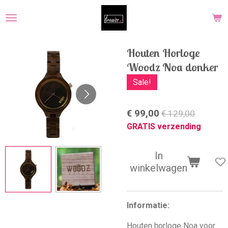
Ga
direct
naar
de
Houten Horloge
hoofdinhoud
Woodz Noa donker
Sale!
€ 99,00
€ 129,00
GRATIS verzending
In
winkelwagen
Informatie:
Houten horloge Noa voor