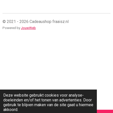
l
e
a
l
e
l
r
e
n
e
n
© 2021 - 2026 Cadeaushop fraaisz.nl
Powered by
JouwWeb
Deze website gebruikt cookies voor analyse-
doeleinden en/of het tonen van advertenties. Door
gebruik te blijven maken van de site gaat u hiermee
akkoord.