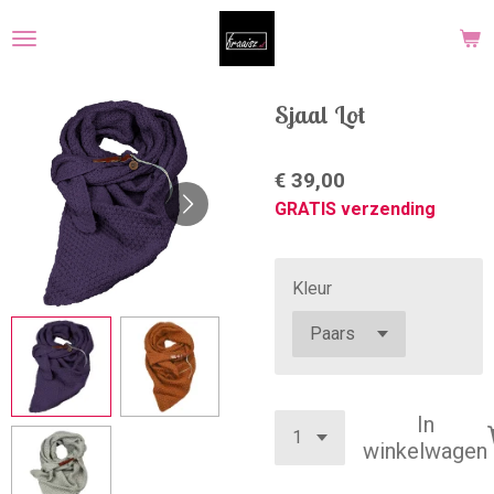
Ga
direct
naar
de
Sjaal Lot
hoofdinhoud
€ 39,00
GRATIS verzending
Kleur
In
winkelwagen