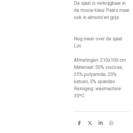
De sjaal is verkrijgbaar in
de mooie kleur Paars maar
ook in almond en grijs
Nog meer over de sjaal
Lot:
Afmetingen: 210x100 cm
Materiaal: 50% viscose,
25% polyamide, 20%
katoen, 5% spandex
Reiniging: wasmachine
30ºC
D
D
S
D
e
e
h
e