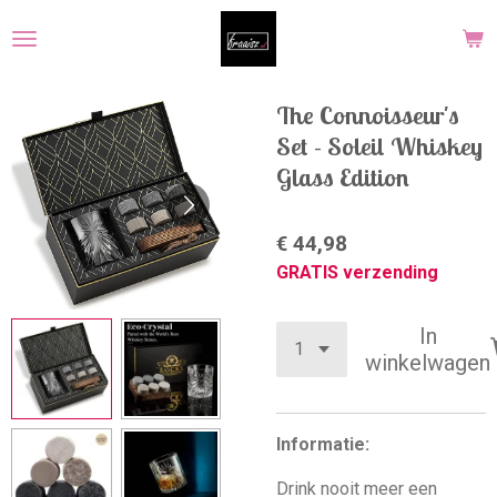
Ga
direct
naar
de
The Connoisseur's
hoofdinhoud
Set - Soleil Whiskey
Glass Edition
€ 44,98
GRATIS verzending
In
winkelwagen
Informatie:
Drink nooit meer een