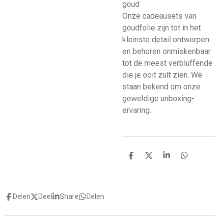
goud
Onze cadeausets van
goudfolie zijn tot in het
kleinste detail ontworpen
en behoren onmiskenbaar
tot de meest verbluffende
die je ooit zult zien. We
staan bekend om onze
geweldige unboxing-
ervaring.
D
D
S
D
e
e
h
e
l
e
a
l
e
l
r
e
n
e
n
Delen
Deel
Share
Delen