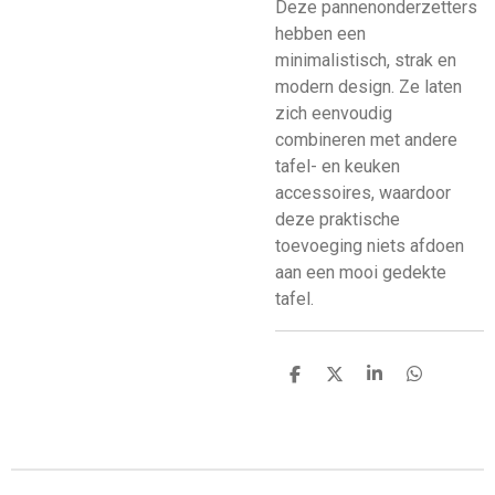
Deze pannenonderzetters
hebben een
minimalistisch, strak en
modern design. Ze laten
zich eenvoudig
combineren met andere
tafel- en keuken
accessoires, waardoor
deze praktische
toevoeging niets afdoen
aan een mooi gedekte
tafel.
D
D
S
D
e
e
h
e
l
e
a
l
e
l
r
e
n
e
n