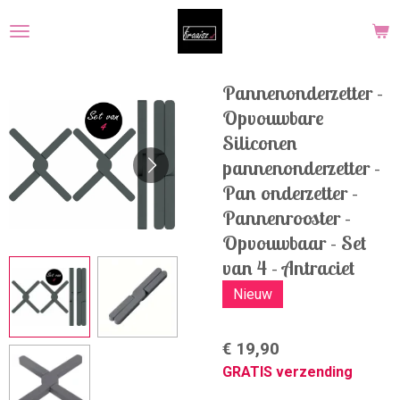
Ga
direct
naar
de
Pannenonderzetter -
hoofdinhoud
Opvouwbare
Siliconen
pannenonderzetter -
Pan onderzetter -
Pannenrooster -
Opvouwbaar - Set
van 4 - Antraciet
Nieuw
€ 19,90
GRATIS verzending