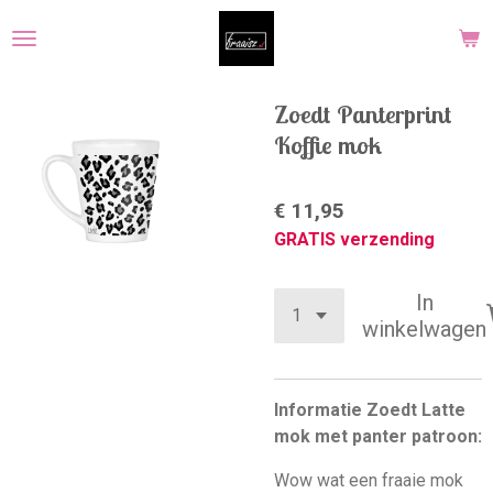
Ga
direct
naar
de
Zoedt Panterprint
hoofdinhoud
Koffie mok
€ 11,95
GRATIS verzending
In
winkelwagen
Informatie Zoedt Latte
mok met panter patroon:
Wow wat een fraaie mok