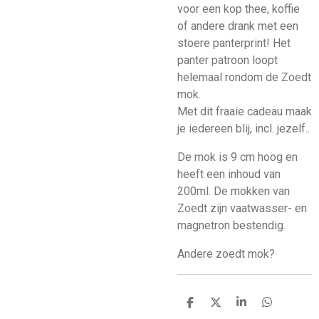
voor een kop thee, koffie
of andere drank met een
stoere panterprint!
Het
panter patroon loopt
helemaal rondom de Zoedt
mok.
Met dit fraaie cadeau maak
je iedereen blij, incl. jezelf..
De mok is 9 cm hoog en
heeft een inhoud van
200ml. De mokken van
Zoedt zijn vaatwasser- en
magnetron bestendig.
Andere zoedt mok?
D
D
S
D
e
e
h
e